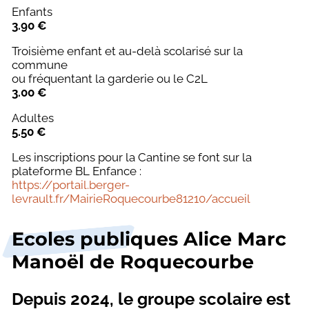
municipal
venir ?
Enfants
LIENS
Informations
Services
3.90 €
UTILES
et
Procès
Hébergements
aux
inscriptions
verbaux
et camping
Troisième enfant et au-delà scolarisé sur la
Numéros
citoyens
scolaires
commune
utiles
Budgets
Histoire
ou fréquentant la garderie ou le C2L
de la
3.00
€
Commerces
Urbanisme et
commune
et
Vie
assainissement
Adultes
restaurants
quotidienne
Présentation
5.50 €
Travaux
de la
Entreprises
Les inscriptions pour la Cantine se font sur la
et
commune
et artisans
plateforme BL Enfance :
projets
Transports
Vie
https://portail.berger-
Découverte
levrault.fr/MairieRoquecourbe81210/accueil
associative
Annonces
de la
Actions
légales
commune
sociales
et santé
Ecoles publiques Alice Marc
Liste des
Manoël de Roquecourbe
Logements
associations
Propreté,
Démarches
Depuis 2024, le groupe scolaire est
tri sélectif
des