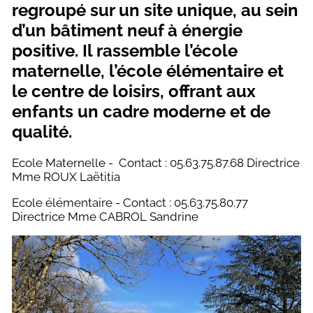
et
regroupé sur un site unique, au sein
associations
déchèterie
d’un bâtiment neuf à énergie
positive. Il rassemble l’école
Salles et
matériels
maternelle, l’école élémentaire et
le centre de loisirs, offrant aux
Bibliothèque
enfants un cadre moderne et de
qualité.
Ecole Maternelle - Contact : 05.63.75.87.68 Directrice
Mme ROUX Laëtitia
Ecole élémentaire - Contact : 05.63.75.80.77
Directrice Mme CABROL Sandrine