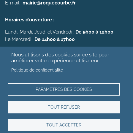
E-mail :
mairie@roquecourbe.fr
Horaires d’ouverture :
Lundi, Mardi, Jeudi et Vendredi :
De 9h00 à 12h00
Le Mercredi :
De 14h00 à 17h00
Nous utilisons des cookies sur ce site pour
Conditions d’utilisation et confidentialité
améliorer votre expérience utilisateur.
Déclaration d'accessibilité
Politique de confidentialité
Suivez nous sur Facebook :
PARAMÈTRES DES COOKIES
TOUT REFUSER
TOUT ACCEPTER