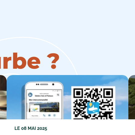
rbe ?
LE
08 MAI 2025