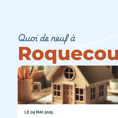
Quoi de neuf à
Roquecou
LE
09 MAI 2025