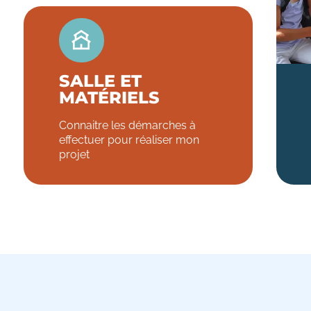
SALLE ET
MATÉRIELS
Connaitre les démarches à
effectuer pour réaliser mon
projet