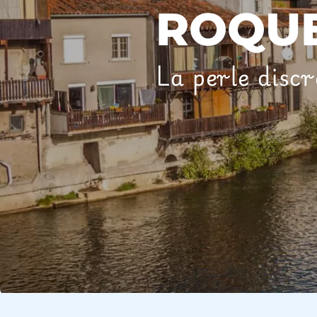
ROQU
La perle disc