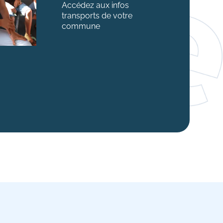
Accédez aux infos
transports de votre
commune