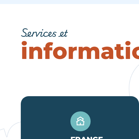
Services et
informati