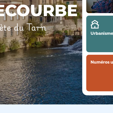
ECOURBE
rète du Tarn
Urbanism
Numéros u