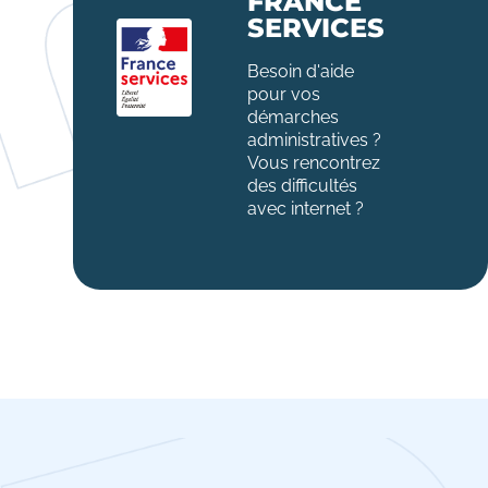
FRANCE
SERVICES
Besoin d'aide
pour vos
démarches
administratives ?
Vous rencontrez
des difficultés
avec internet ?